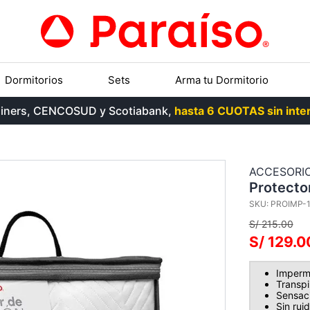
Dormitorios
Sets
Arma tu Dormitorio
, Diners, CENCOSUD y Scotiabank,
hasta 6 CUOTAS sin inter
ACCESORI
Protecto
SKU
:
PROIMP-1
S/
215
.
00
S/
129
.
0
Imperm
Transpi
Sensaci
Sin rui