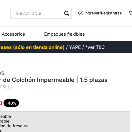
Buscar aquí
Accesorios
Empaques flexibles
eses (sólo en tienda online)
/ YAPE / *ver T&C
OS
r de Colchón Impermeable | 1.5 plazas
05|-|-|
0
-40%
eable
rable
ón de frescura
do