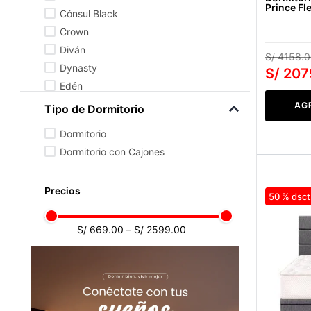
Prince Fle
Cónsul Black
Crown
Diván
S/
4158
.
0
Dynasty
S/
207
Edén
Elizabeth
AG
Tipo de Dormitorio
Medallón
Dormitorio
Dormitorio con Cajones
50 %
S/ 669.00
–
S/ 2599.00