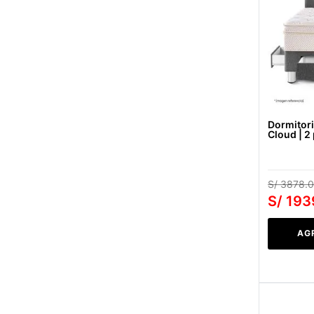
Dormitori
Cloud | 2
S/
3878
.
0
S/
193
AG