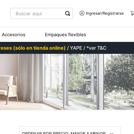
Buscar aquí
Accesorios
Empaques flexibles
eses (sólo en tienda online)
/ YAPE / *ver T&C
ORDENAR POR
PRECIO: MAYOR A MENOR