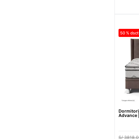
50 %
Dormitori
Advance |
S/
3818
.
0