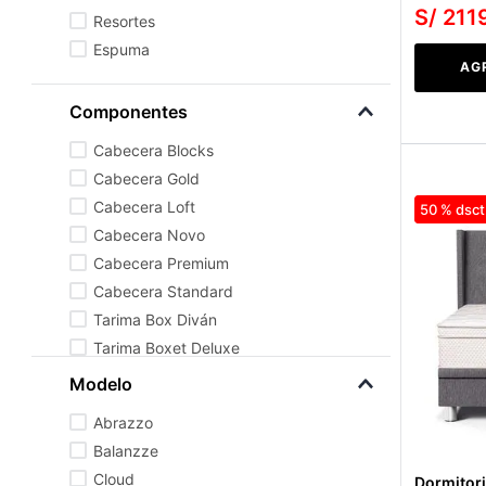
S/
211
Resortes
Espuma
AG
Componentes
Cabecera Blocks
Cabecera Gold
Cabecera Loft
50 %
Cabecera Novo
Cabecera Premium
Cabecera Standard
Tarima Box Diván
Tarima Boxet Deluxe
Tarima con Cajones
Modelo
Tarima Europea
Abrazzo
Balanzze
Cloud
Dormitori