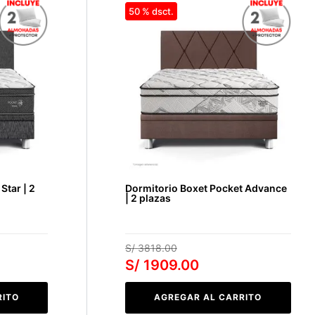
50 %
Star | 2
Dormitorio Boxet Pocket Advance
| 2 plazas
S/
3818
.
00
S/
1909
.
00
RITO
AGREGAR AL CARRITO