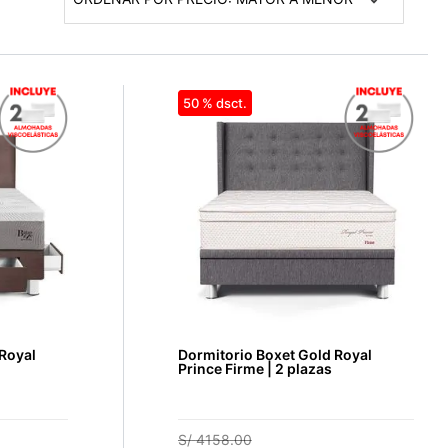
50 %
Royal
Dormitorio Boxet Gold Royal
Prince Firme | 2 plazas
S/
4158
.
00