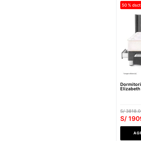
50 %
Dormitori
Elizabeth
S/
3818
.
0
S/
190
AG