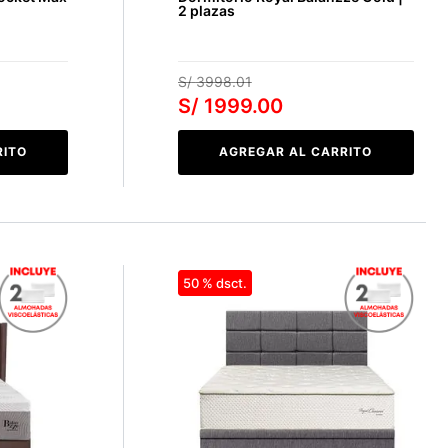
2 plazas
S/
3998
.
01
S/
1999
.
00
RITO
AGREGAR AL CARRITO
50 %