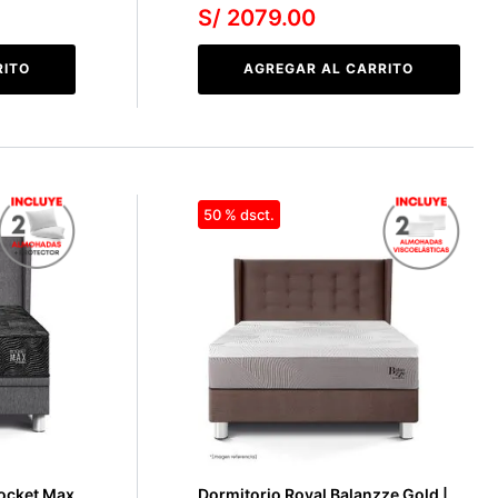
S/
2079
.
00
RITO
AGREGAR AL CARRITO
50 %
Pocket Max
Dormitorio Royal Balanzze Gold |