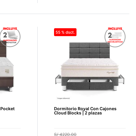
55 %
 Pocket
Dormitorio Royal Con Cajones
Cloud Blocks | 2 plazas
S/
4220
.
00