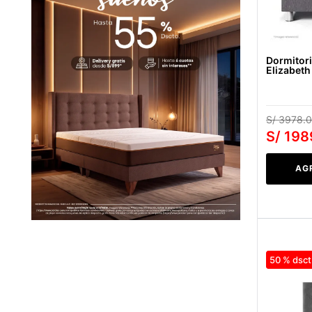
Dormitori
Elizabeth 
S/
3978
.
0
S/
198
AG
50 %