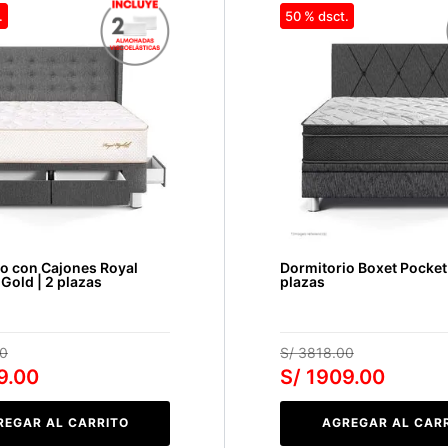
50 %
o con Cajones Royal
Dormitorio Boxet Pocket 
 Gold | 2 plazas
plazas
0
S/
3818
.
00
9
.
00
S/
1909
.
00
REGAR AL CARRITO
AGREGAR AL CAR