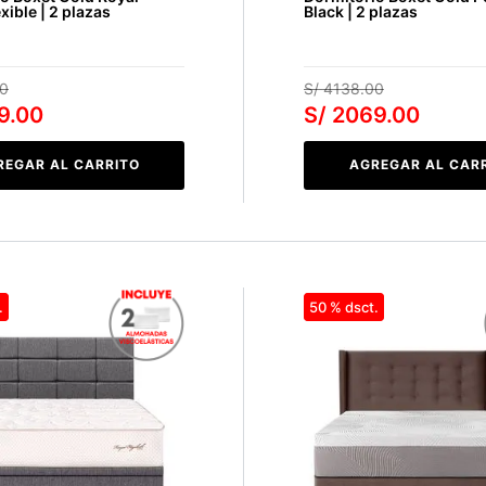
xible | 2 plazas
Black | 2 plazas
0
S/
4138
.
00
9
.
00
S/
2069
.
00
REGAR AL CARRITO
AGREGAR AL CAR
50 %