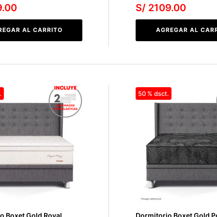
9
.
00
S/
2109
.
00
REGAR AL CARRITO
AGREGAR AL CAR
50 %
o Boxet Gold Royal
Dormitorio Boxet Gold 