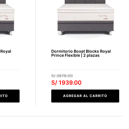
 Royal
Dormitorio Boxet Blocks Royal
Prince Flexible | 2 plazas
S/
3878
.
00
S/
1939
.
00
RITO
AGREGAR AL CARRITO