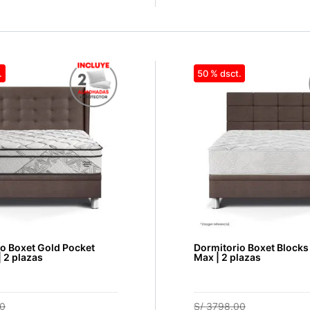
50 %
o Boxet Gold Pocket
Dormitorio Boxet Blocks
 2 plazas
Max | 2 plazas
0
S/
3798
.
00