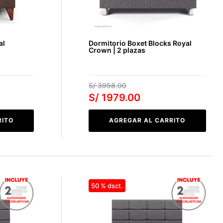
al
Dormitorio Boxet Blocks Royal
Crown | 2 plazas
S/
3958
.
00
S/
1979
.
00
RITO
AGREGAR AL CARRITO
50 %