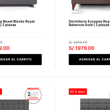
o Boxet Blocks Royal
Dormitorio Europeo Roy
| 2 plazas
Balanzze Gold | 2 plazas
0
S/
3958
.
00
9
.
00
S/
1979
.
00
REGAR AL CARRITO
AGREGAR AL CAR
50 %