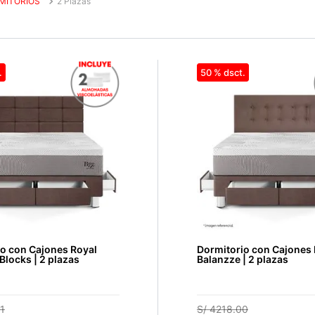
MITORIOS
2 Plazas
50 %
o con Cajones Royal
Dormitorio con Cajones 
Blocks | 2 plazas
Balanzze | 2 plazas
1
S/
4218
.
00