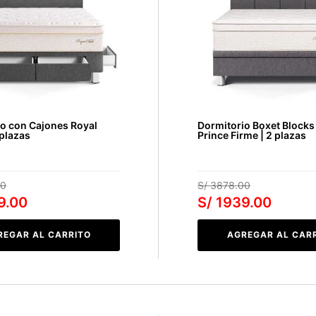
o con Cajones Royal
Dormitorio Boxet Blocks
 plazas
Prince Firme | 2 plazas
0
S/
3878
.
00
9
.
00
S/
1939
.
00
REGAR AL CARRITO
AGREGAR AL CAR