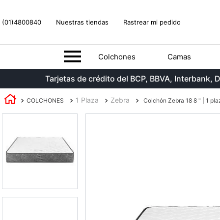
(01)4800840
Nuestras tiendas
Rastrear mi pedido
Colchones
Camas
Tarjetas de crédito del BCP, BBVA, Interbank
1 Plaza
Zebra
COLCHONES
Colchón Zebra 18 8 " | 1 pla