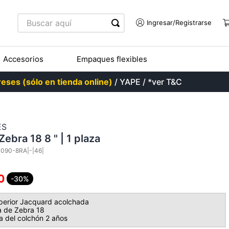
Buscar aquí
Accesorios
Empaques flexibles
eses (sólo en tienda online)
/ YAPE / *ver T&C
ES
ebra 18 8 " | 1 plaza
090-8RA|-|46|
0
-30%
perior Jacquard acolchada
 de Zebra 18
a del colchón 2 años