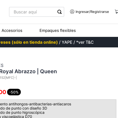
Buscar aquí
Accesorios
Empaques flexibles
eses (sólo en tienda online)
/ YAPE / *ver T&C
ES
Royal Abrazzo | Queen
152|MFC|-|
00
-50%
ento antihongos-antibacterias-antiacaros
jido de punto con diseño 3D
jido de punto higroscópica
 viscoelástica D70