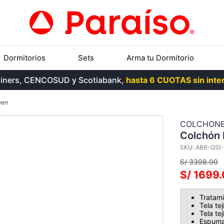
Dormitorios
Sets
Arma tu Dormitorio
, Diners, CENCOSUD y Scotiabank,
hasta 6 CUOTAS sin inter
een
COLCHON
Colchón 
SKU
:
ABR-QSI-
S/
3398
.
00
S/
1699
.
Tratami
Tela te
Tela te
Espuma