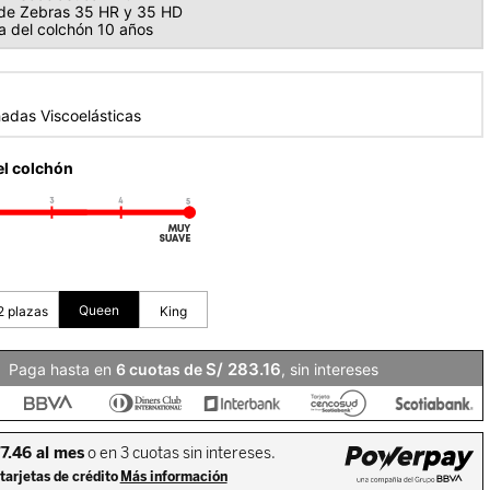
de Zebras 35 HR y 35 HD
a del colchón 10 años
adas Viscoelásticas
el colchón
S/
283
.
16
Paga hasta en
6
, sin intereses