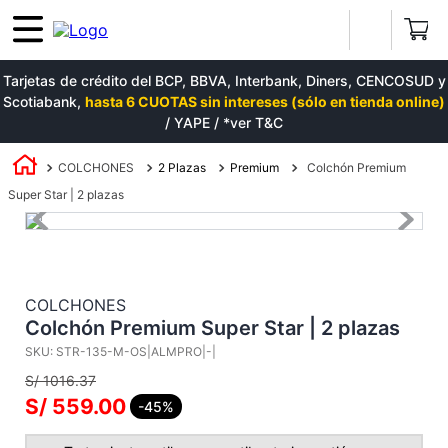
Tarjetas de crédito del BCP, BBVA, Interbank, Diners, CENCOSUD y
Scotiabank,
hasta 6 CUOTAS sin intereses (sólo en tienda online)
/ YAPE / *ver T&C
COLCHONES
2 Plazas
Premium
Colchón Premium
Super Star | 2 plazas
COLCHONES
Colchón Premium Super Star | 2 plazas
SKU
:
STR-135-M-OS|ALMPRO|-|
S/
1016
.
37
S/
559
.
00
-45%