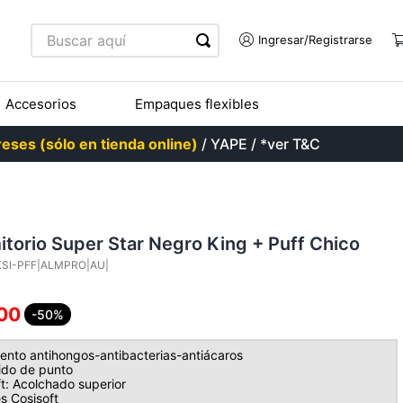
Buscar aquí
Accesorios
Empaques flexibles
eses (sólo en tienda online)
/ YAPE / *ver T&C
itorio Super Star Negro King + Puff Chico
SI-PFF|ALMPRO|AU|
00
-50%
ento antihongos-antibacterias-antiácaros
jido de punto
t: Acolchado superior
s Cosisoft