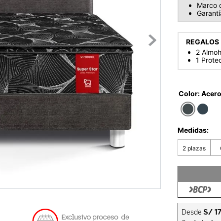
Marco 
Garantí
REGALOS
2 Almo
1 Prote
Color
:
Acer