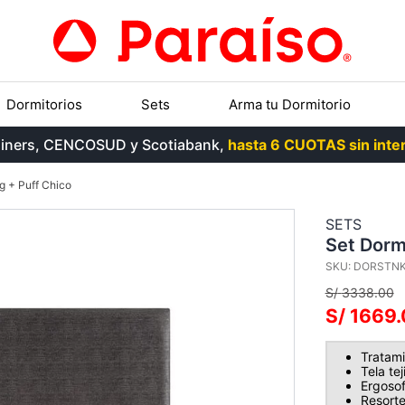
Dormitorios
Sets
Arma tu Dormitorio
, Diners, CENCOSUD y Scotiabank,
hasta 6 CUOTAS sin inter
g + Puff Chico
SETS
Set Dorm
SKU
:
DORSTNK
S/
3338
.
00
S/
1669
.
Tratami
Tela te
Ergosof
Resorte