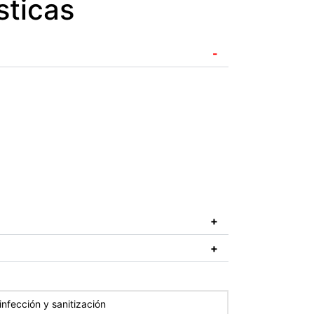
sticas
-
+
+
nfección y sanitización