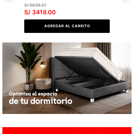
S/
6838
.
01
S/
3419
.
00
AGREGAR AL CARRITO